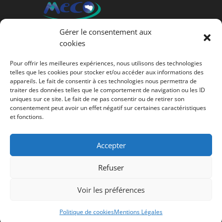
Gérer le consentement aux
cookies
CONTACTEZ-NOUS
Pour offrir les meilleures expériences, nous utilisons des technologies
telles que les cookies pour stocker et/ou accéder aux informations des
Tèl :
02 98 66 80 39
appareils. Le fait de consentir à ces technologies nous permettra de
traiter des données telles que le comportement de navigation ou les ID
Locaux : 3 Rue Victor Schoelcher, 29900 Concarneau
uniques sur ce site. Le fait de ne pas consentir ou de retirer son
consentement peut avoir un effet négatif sur certaines caractéristiques
et fonctions.
SITUEZ-NOUS
1 Map
Accepter
Refuser
Voir les préférences
© Copyright 2021 EODYS –
Mentions légales
– Une
création de
EODYS
Politique de cookies
Mentions Légales